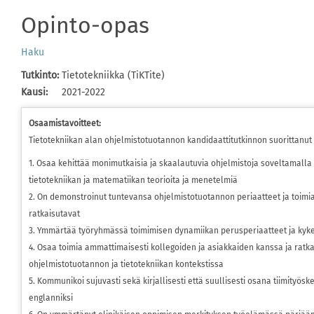
Opinto-opas
Haku
Tutkinto
:
Tietotekniikka (TiKTite)
Kausi
:
2021-2022
Osaamistavoitteet:
Tietotekniikan alan ohjelmistotuotannon kandidaattitutkinnon suorittanut 
1. Osaa kehittää monimutkaisia ja skaalautuvia ohjelmistoja soveltamalla 
tietotekniikan ja matematiikan teorioita ja menetelmiä
2. On demonstroinut tuntevansa ohjelmistotuotannon periaatteet ja toim
ratkaisutavat
3. Ymmärtää työryhmässä toimimisen dynamiikan perusperiaatteet ja kyke
4. Osaa toimia ammattimaisesti kollegoiden ja asiakkaiden kanssa ja ratkai
ohjelmistotuotannon ja tietotekniikan kontekstissa
5. Kommunikoi sujuvasti sekä kirjallisesti että suullisesti osana tiimityö
englanniksi