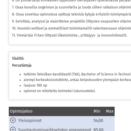
6. On ymmärtänyt elinikäisen oppimisen merkityksen työelämässä pärjäämi
7. Osaa kuvailla ongelman ja suunnitella ja luoda siihen ratkaisun ohjelm
8. Osaa soveltaa opinnoissa opittuja teknisiä kykyjä erilaisiin toimiympäris
9. Selvittää, analysoi ja määrittelee projektiin liittyvien osapuolten ohjel
10. Huomioi eettiset ja ammatilliset toimintamallit rakentaessaan ohjelmis
11. Ymmärtää IT:hen liittyvät liiketoiminta-, yrittäjyys- ja innovointimallit.
Sisältö:
Perustietoja
tutkinto Tekniikan kandidaatti (TkK), Bachelor of Science in Technol
alempi korkeakoulututkinto, antaa kelpoisuuden ylempään korkea
laajuus 180 op
opinnot on mitoitettu kolmeksi lukuvuodeksi.
Opintojakso
Min
Max
Yleisopinnot
54,00
Suuntautumisvaihtoehdon aineopinnot
85,00