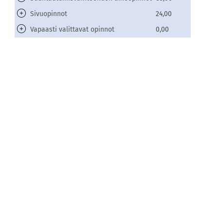
Sivuopinnot
24,00
Vapaasti valittavat opinnot
0,00