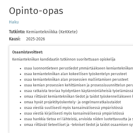
Opinto-opas
Haku
Tutkinto
:
Kemiantekniikka (KeKKete)
Kausi
:
2025-2026
Osaamistavoitteet:
Kemiantekniikan kandidaatin tutkinnon suoritettuaan opiskelija
osaa luonnontieteen perustiedot ymmärtääkseen kemiantekniikan
osaa kemiantekniikan alan kokeellisen työskentelyn perusteet
osaa kemiantekniikan alan prosessien mallintamisen perusteet
osaa kemian prosessien kehittämisen ja prosessisuunnittelun per
osaa ratkaista teoriaa hyödyntäen käytännönläheisiä työelämässä 
omaa riittävät kemiantekniikan tiedot ja taidot työskennelläkseen
omaa hyvät projektityöskentely- ja ongelmanratkaisutaidot
osaa viestiä suullisesti myös kansainvälisessä ympäristössä
osaa viestiä kirjallisesti myös kansainvälisessä ympäristössä
osaa hankkia tietoa eri lähteistä, arvioida niiden luotettavuutta 
omaa riittävät tieteelliset ja -tekniset tiedot ja taidot osaamisen 