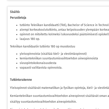
Sisältö:
Perustietoja
tutkinto Tekniikan kandidaatti (TkK), Bachelor of Science in Technol
alempi korkeakoulututkinto, antaa kelpoisuuden ylempään korkea
opinnot on mitoitettu kolmeksi lukuvuodeksi päätoimisesti opiskel
laajuus 180 op.
Tekniikan kandidaatin tutkinto 180 op muodostuu
yleisopinnoista (sisältää kieli- ja viestintäopinnot)
kemiantekniikan suuntautumisvaihtoehdon aineopinnoista
sivuopintokokonaisuudesta
vapaasti valittavista opinnoista.
Tutkintorakenne
Yleisopinnot
sisältävät matematiikan ja fysiikan opintoja, kieli- ja viestint
Kemiantekniikan suuntautumisvaihtoehdon aineopinnot
sisältävät oman a
sisältyy suuntautumisvaihtoehdon aineopintoihin.