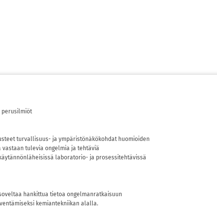
 perusilmiöt
usteet turvallisuus- ja ympäristönäkökohdat huomioiden
vastaan tulevia ongelmia ja tehtäviä
 käytännönläheisissä laboratorio- ja prosessitehtävissä
ja soveltaa hankittua tietoa ongelmanratkaisuun
syventämiseksi kemiantekniikan alalla.