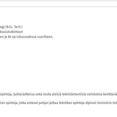
ogy (B.Sc. Tech.)
koulututkintoon
len ja 60 op lukuvuodessa suorittaen.
äopintoja, työharjoittelua sekä muita yleisiä teknistieteellisiä valmiuksia kehittäviä
lan opintoja, jotka antavat pohjan jatkaa tekniikan opintoja diplomi-insinöörin tu