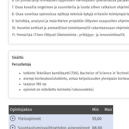
6. On ymmärtänyt elinikäisen oppimisen merkityksen työelämässä pärjäämi
7. Osaa kuvailla ongelman ja suunnitella ja luoda siihen ratkaisun ohjelm
8. Osaa soveltaa opinnoissa opittuja teknisiä kykyjä erilaisiin toimiympäris
9. Selvittää, analysoi ja määrittelee projektiin liittyvien osapuolten ohjel
10. Huomioi eettiset ja ammatilliset toimintamallit rakentaessaan ohjelmis
11. Ymmärtää IT:hen liittyvät liiketoiminta-, yrittäjyys- ja innovointimallit.
Sisältö:
Perustietoja
tutkinto Tekniikan kandidaatti (TkK), Bachelor of Science in Technol
alempi korkeakoulututkinto, antaa kelpoisuuden ylempään korkea
laajuus 180 op
opinnot on mitoitettu kolmeksi lukuvuodeksi.
Opintojakso
Min
Max
Yleisopinnot
55,00
Suuntautumisvaihtoehdon aineopinnot
88,00