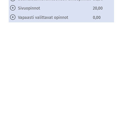
Sivuopinnot
20,00
Vapaasti valittavat opinnot
0,00