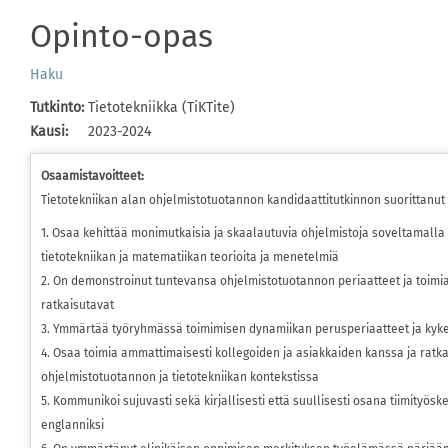
Opinto-opas
Haku
Tutkinto
:
Tietotekniikka (TiKTite)
Kausi
:
2023-2024
Osaamistavoitteet:
Tietotekniikan alan ohjelmistotuotannon kandidaattitutkinnon suorittanut 
1. Osaa kehittää monimutkaisia ja skaalautuvia ohjelmistoja soveltamalla 
tietotekniikan ja matematiikan teorioita ja menetelmiä
2. On demonstroinut tuntevansa ohjelmistotuotannon periaatteet ja toim
ratkaisutavat
3. Ymmärtää työryhmässä toimimisen dynamiikan perusperiaatteet ja kyke
4. Osaa toimia ammattimaisesti kollegoiden ja asiakkaiden kanssa ja ratkai
ohjelmistotuotannon ja tietotekniikan kontekstissa
5. Kommunikoi sujuvasti sekä kirjallisesti että suullisesti osana tiimityö
englanniksi